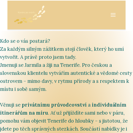
Přeskočit
na
obsah
Kdo se o vás postará?
Za každým silným zážitkem stojí člověk, který ho umí
vytvořit. A právě proto jsem tady.
Jmenuji se Jarmila a žiji na Tenerife. Pro českou a
slovenskou klientelu vytvářím autentické a vědomé cesty
ostrovem – mimo davy, v rytmu přírody a s respektem k
místu i sobě samým.
Věnuji se
privátnímu průvodcovství
a
individuálním
itinerářům na míru
. Ať už přijíždíte sami nebo v páru,
pomohu vám objevit Tenerife do hloubky – s jistotou, že
jdete po těch správných stezkách. Součástí nabídky je i