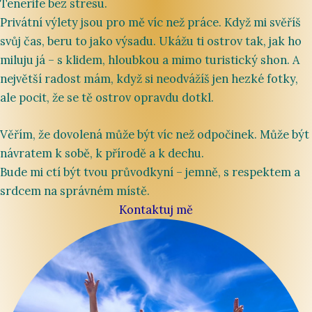
Tenerife bez stresu.
Privátní výlety jsou pro mě víc než práce. Když mi svěříš
svůj čas, beru to jako výsadu. Ukážu ti ostrov tak, jak ho
miluju já – s klidem, hloubkou a mimo turistický shon. A
největší radost mám, když si neodvážíš jen hezké fotky,
ale pocit, že se tě ostrov opravdu dotkl.
Věřím, že dovolená může být víc než odpočinek. Může být
návratem k sobě, k přírodě a k dechu.
Bude mi ctí být tvou průvodkyní – jemně, s respektem a
srdcem na správném místě.
Kontaktuj mě