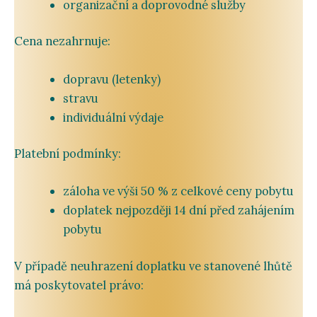
organizační
a
doprovodné
služby
Cena
nezahrnuje:
dopravu (
letenky)
stravu
individuální
výdaje
Platební
podmínky:
záloha
ve
výši
50 %
z
celkové
ceny
pobytu
doplatek
nejpozději
14
dní
před
zahájením
pobytu
V
případě
neuhrazení
doplatku
ve
stanovené
lhůtě
má
poskytovatel
právo: