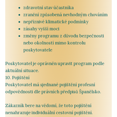
zdravotní
stav
účastníka
zranění
způsobená
nevhodným
chováním
nepříznivé
klimatické
podmínky
zásahy
vyšší
moci
změny
programu
z
důvodu
bezpečnosti
nebo
okolností
mimo
kontrolu
poskytovatele
Poskytovatel
je
oprávněn
upravit
program
podle
aktuální
situace.
10.
Pojištění
Poskytovatel
má
sjednané
pojištění
profesní
odpovědnosti
dle
právních
předpisů
Španělsko
.
Zákazník
bere
na
vědomí,
že
toto
pojištění
nenahrazuje
individuální
cestovní
pojištění.