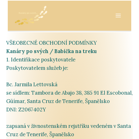
Přeskočit
na
obsah
VŠEOBECNÉ
OBCHODNÍ
PODMÍNKY
Kanáry
po
svých /
Babička
na
treku
1.
Identifikace
poskytovatele
Poskytovatelem
služeb
je:
Bc.
Jarmila
Lettovská
se
sídlem:
Tambora
de
Abajo
38,
385
91
El
Escobonal,
Güímar,
Santa
Cruz
de
Tenerife,
Španělsko
DNI:
Z2067402Y
zapsaná
v
živnostenském
rejstříku
vedeném
v
Santa
Cruz
de
Tenerife,
Španělsko