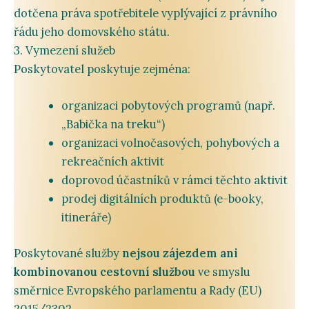
dotčena
práva
spotřebitele
vyplývající
z
právního
řádu
jeho
domovského
státu.
3.
Vymezení
služeb
Poskytovatel
poskytuje
zejména:
organizaci
pobytových
programů (
např.
„
Babička
na
treku“)
organizaci
volnočasových,
pohybových
a
rekreačních
aktivit
doprovod
účastníků
v
rámci
těchto
aktivit
prodej
digitálních
produktů (
e-
booky,
itineráře)
Poskytované
služby
nejsou
zájezdem
ani
kombinovanou
cestovní
službou
ve
smyslu
směrnice
Evropského
parlamentu
a
Rady (
EU)
2015/
2302.