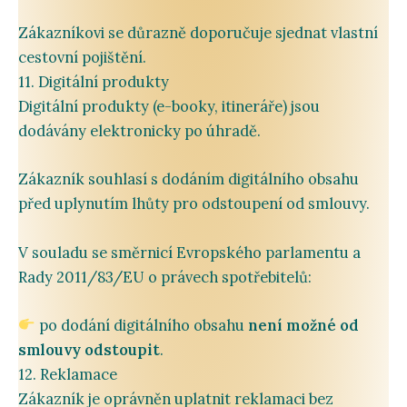
Zákazníkovi
se
důrazně
doporučuje
sjednat
vlastní
cestovní
pojištění.
11.
Digitální
produkty
Digitální
produkty (
e-
booky,
itineráře)
jsou
dodávány
elektronicky
po
úhradě.
Zákazník
souhlasí
s
dodáním
digitálního
obsahu
před
uplynutím
lhůty
pro
odstoupení
od
smlouvy.
V
souladu
se
směrnicí
Evropského
parlamentu
a
Rady
2011/
83/
EU
o
právech
spotřebitelů:
po
dodání
digitálního
obsahu
není
možné
od
smlouvy
odstoupit
.
12.
Reklamace
Zákazník
je
oprávněn
uplatnit
reklamaci
bez