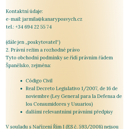
Kontaktní
údaje:
e-
mail:
jarmila@
kanaryposvych.
cz
tel.: +
34
694
22
55
74
(
dále
jen „
poskytovatel“)
2.
Právní
režim
a
rozhodné
právo
Tyto
obchodní
podmínky
se
řídí
právním
řádem
Španělsko
,
zejména:
Código
Civil
Real
Decreto
Legislativo
1/
2007,
de
16
de
noviembre (
Ley
General
para
la
Defensa
de
los
Consumidores
y
Usuarios)
dalšími
relevantními
právními
předpisy
V
souladu
s
Nařízení Řím I
(
ES
č.
593/
2008)
nejsou