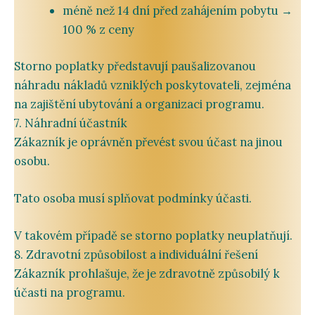
méně
než
14
dní
před
zahájením
pobytu →
100 %
z
ceny
Storno
poplatky
představují
paušalizovanou
náhradu
nákladů
vzniklých
poskytovateli,
zejména
na
zajištění
ubytování
a
organizaci
programu.
7.
Náhradní
účastník
Zákazník
je
oprávněn
převést
svou
účast
na
jinou
osobu.
Tato
osoba
musí
splňovat
podmínky
účasti.
V
takovém
případě
se
storno
poplatky
neuplatňují.
8.
Zdravotní
způsobilost
a
individuální
řešení
Zákazník
prohlašuje,
že
je
zdravotně
způsobilý
k
účasti
na
programu.