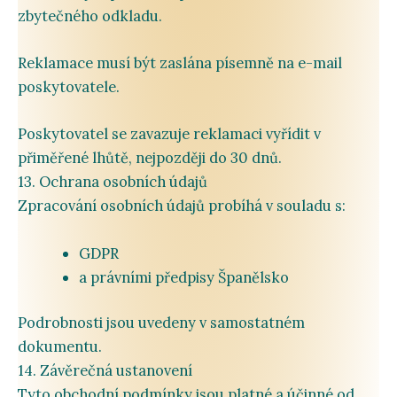
zbytečného
odkladu.
Reklamace
musí
být
zaslána
písemně
na
e-
mail
poskytovatele.
Poskytovatel
se
zavazuje
reklamaci
vyřídit
v
přiměřené
lhůtě,
nejpozději
do
30
dnů.
13.
Ochrana
osobních
údajů
Zpracování
osobních
údajů
probíhá
v
souladu
s:
GDPR
a
právními
předpisy
Španělsko
Podrobnosti
jsou
uvedeny
v
samostatném
dokumentu.
14.
Závěrečná
ustanovení
Tyto
obchodní
podmínky
jsou
platné
a
účinné
od