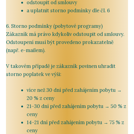
odstoupit
od
smlouvy
a
uplatnit
storno
podmínky
dle
čl.
6
6.
Storno
podmínky (
pobytové
programy)
Zákazník
má
právo
kdykoliv
odstoupit
od
smlouvy.
Odstoupení
musí
být
provedeno
prokazatelně
(
např.
e-
mailem).
V
takovém
případě
je
zákazník
povinen
uhradit
storno
poplatek
ve
výši:
více
než
30
dní
před
zahájením
pobytu →
20 %
z
ceny
21–
30
dní
před
zahájením
pobytu →
50 %
z
ceny
14–
21
dní
před
zahájením
pobytu →
75 %
z
ceny