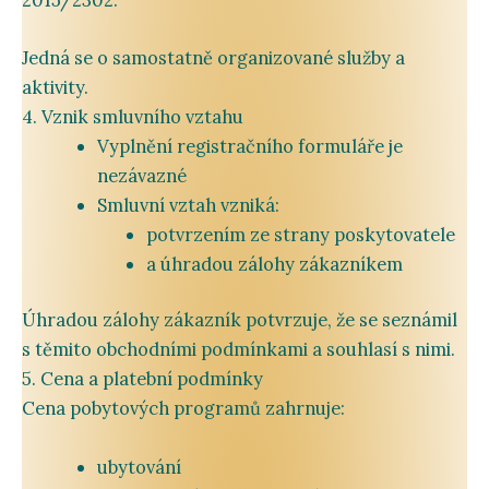
Jedná
se
o
samostatně
organizované
služby
a
aktivity.
4.
Vznik
smluvního
vztahu
Vyplnění
registračního
formuláře
je
nezávazné
Smluvní
vztah
vzniká:
potvrzením
ze
strany
poskytovatele
a
úhradou
zálohy
zákazníkem
Úhradou
zálohy
zákazník
potvrzuje,
že
se
seznámil
s
těmito
obchodními
podmínkami
a
souhlasí
s
nimi.
5.
Cena
a
platební
podmínky
Cena
pobytových
programů
zahrnuje:
ubytování