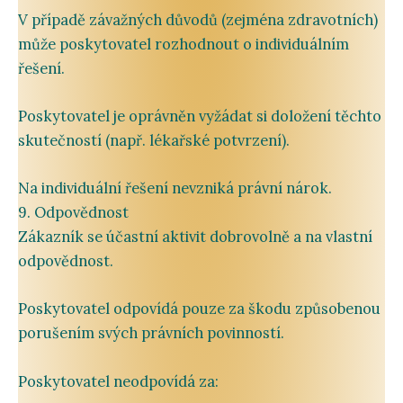
V
případě
závažných
důvodů (
zejména
zdravotních)
může
poskytovatel
rozhodnout
o
individuálním
řešení.
Poskytovatel
je
oprávněn
vyžádat
si
doložení
těchto
skutečností (
např.
lékařské
potvrzení).
Na
individuální
řešení
nevzniká
právní
nárok.
9.
Odpovědnost
Zákazník
se
účastní
aktivit
dobrovolně
a
na
vlastní
odpovědnost.
Poskytovatel
odpovídá
pouze
za
škodu
způsobenou
porušením
svých
právních
povinností.
Poskytovatel
neodpovídá
za: