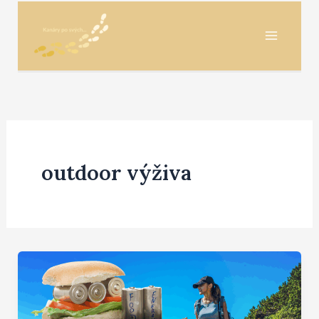
Přeskočit
na
obsah
outdoor výživa