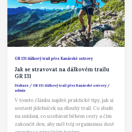
GR 131 dálkový trail přes Kanárské ostrovy
Jak se stravovat na dálkovém trailu
GR 131
Diskuze
/
GR 131 dálkový trail přes Kanárské ostrovy
/
admin
V tomto článku najdeš praktické tipy, jak si
sestavit jídelníček na dlouhý trail. Co sbalit
na snídani, co uzobávat během cesty a čím
zakončit den, aby měl tvůj organismus dost
energie i v náročném terénu.